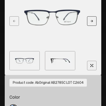
Previous slide
Next sli
Product code
:
AbOriginal AB2785C LOT C2604
Color