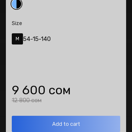
Size
54-15-140
M
9 600 сом
12 800 сом
Add to cart