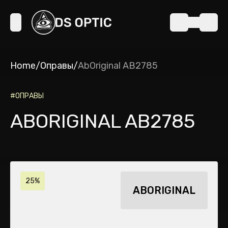
Home
/
Оправы
/
AbOriginal AB2785
#
ОПРАВЫ
ABORIGINAL AB2785
25%
ABORIGINAL