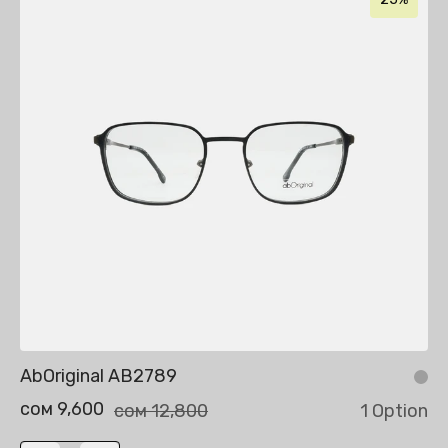
AbOriginal AB2789
сом 9,600
сом 12,800
1 Option