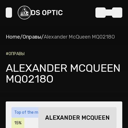
Home
/
Оправы
/
Alexander McQueen MQ0218O
#
ОПРАВЫ
ALEXANDER MCQUEEN
MQ0218O
Top of the month
ALEXANDER MCQUEEN
15%