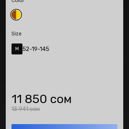
Color
Size
52-19-145
M
11 850 сом
13 941 сом