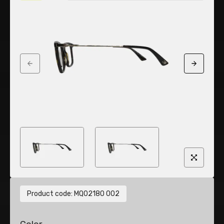
Previous slide
Next sli
Product code
:
MQ0218O 002