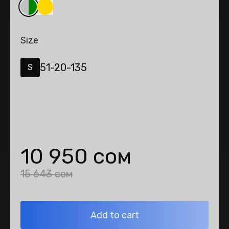
Size
51-20-135
S
10 950 сом
15 643 сом
Add to cart