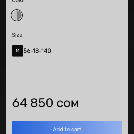
Color
Size
56-18-140
M
64 850 сом
Add to cart