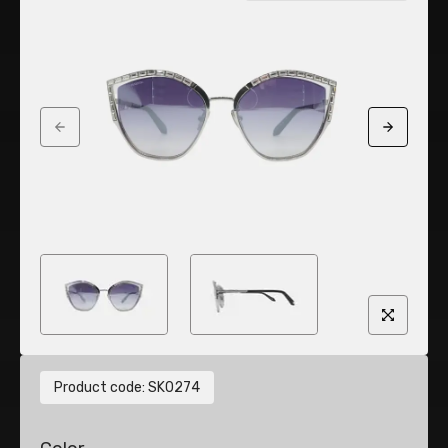
Previous slide
Next sli
Product code
:
SK0274