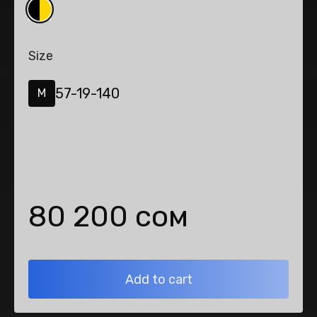
Size
57-19-140
M
80 200 сом
Add to cart