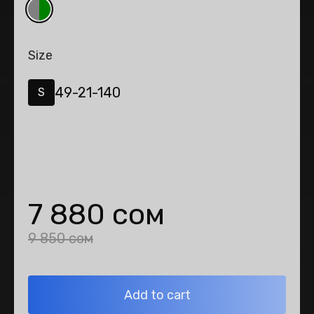
Size
49-21-140
S
7 880 сом
9 850 сом
Add to cart