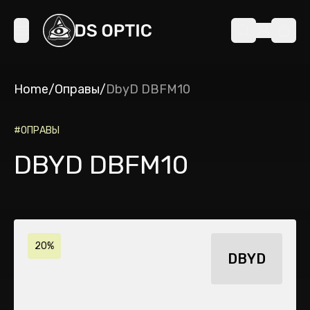
Home
/
Оправы
/
DbyD DBFM10
#
ОПРАВЫ
DBYD DBFM10
20%
DBYD