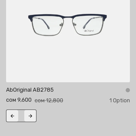
AbOriginal AB2785
сом 9,600
сом 12,800
1 Option
Previous slide
Next slide