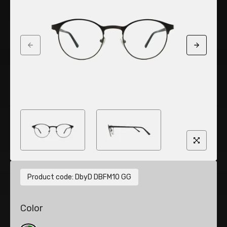
Previous slide
Next sli
Product code
:
DbyD DBFM10 GG
Color