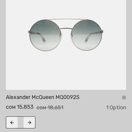
Alexander McQueen MQ0092S
сом 15,853
сом 18,651
1 Option
Previous slide
Next slide