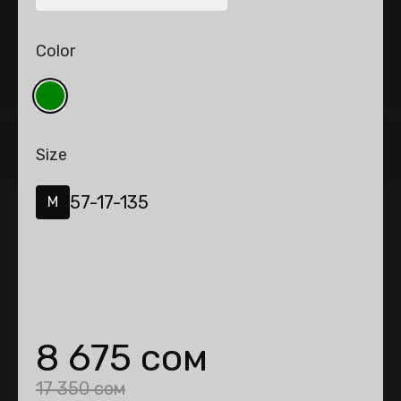
Color
Size
57-17-135
M
8 675 сом
17 350 сом