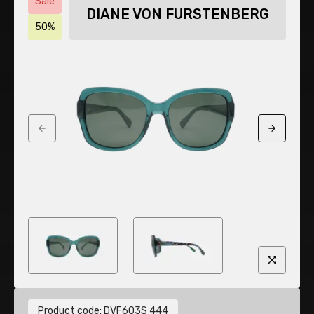
Sale
DIANE VON FURSTENBERG
50%
Previous slide
Next sli
Product code
:
DVF603S 444