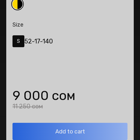
Size
52-17-140
S
9 000 сом
11 250 сом
Add to cart