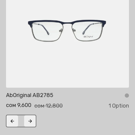
AbOriginal AB2785
сом 9,600
сом 12,800
1 Option
Previous slide
Next slide