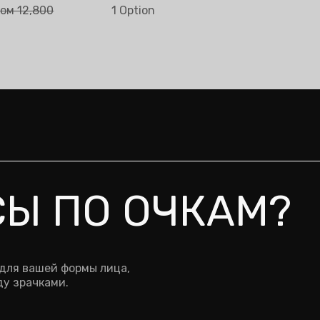
Choose option
сом 9,600
ом 12,800
1 Option
сом 12,800
СЫ ПО ОЧКАМ?
 для вашей формы лица,
у зрачками.