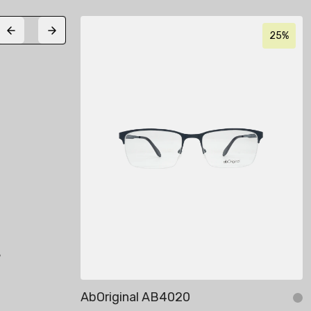
25%
25%
Previous slide
Next slide
s
AbOriginal AB4020
Add to cart