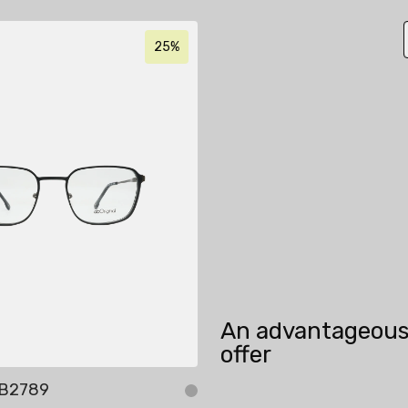
25%
An advantageou
offer
AB2789
AbOriginal AB2986
Add to cart