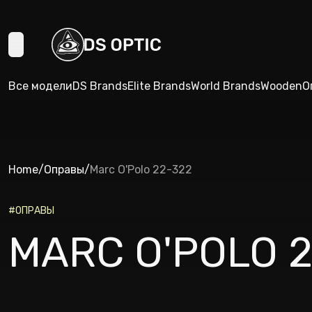
Все модели
DS Brands
Elite Brands
World Brands
Wooden
О
Home
/
Оправы
/
Marc O'Polo 22-322
#
ОПРАВЫ
MARC O'POLO 