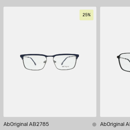
25%
AbOriginal AB2785
AbOriginal 
Add to cart