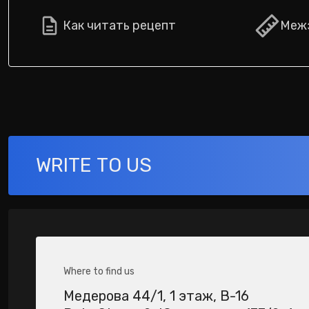
Как читать рецепт
Межз
WRITE TO US
Where to find us
Медерова 44/1​, 1 этаж, В-16