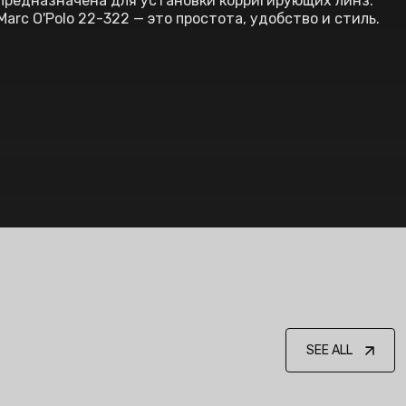
предназначена для установки корригирующих линз.
Marc O'Polo 22-322 — это простота, удобство и стиль.
SEE ALL