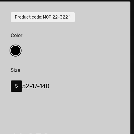
Product code
:
MOP 22-322 1
Color
Size
52-17-140
S
de