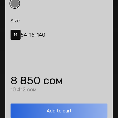
Size
54-16-140
M
8 850 сом
10 412 сом
Add to cart