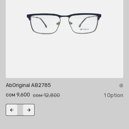
AbOriginal AB2785
сом 9,600
сом 12,800
1 Option
Previous slide
Next slide