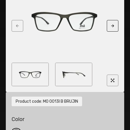
Previous slide
Next sli
Product code
:
MO 0013I B BRUJIN
Color