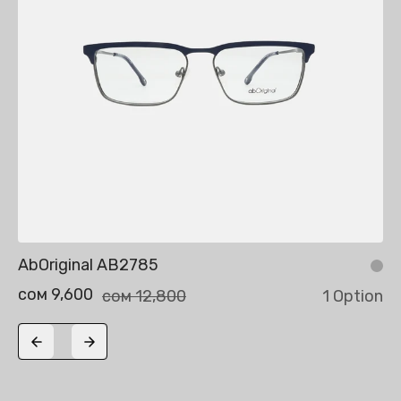
AbOriginal AB2785
сом 9,600
сом 12,800
1 Option
Previous slide
Next slide