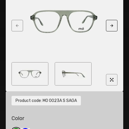
Previous slide
Next sli
Product code
:
MO 0023A S SAGA
Color