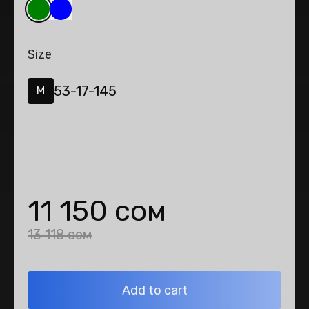
Size
53-17-145
M
11 150 сом
13 118 сом
Add to cart