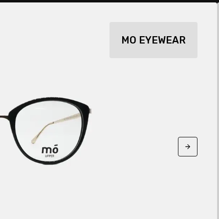
MO EYEWEAR
Next sli