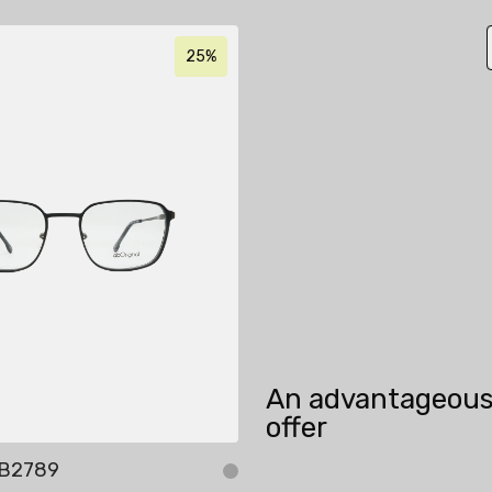
25%
An advantageou
offer
AB2789
AbOriginal AB2986
Add to cart