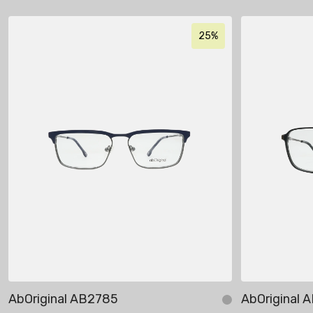
25%
AbOriginal AB2785
AbOriginal 
Add to cart