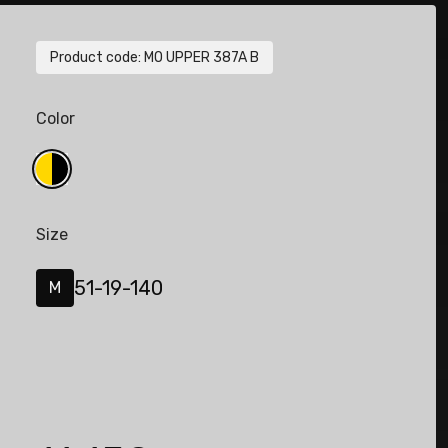
Product code
:
MO UPPER 387A B
Color
Size
51-19-140
M
de