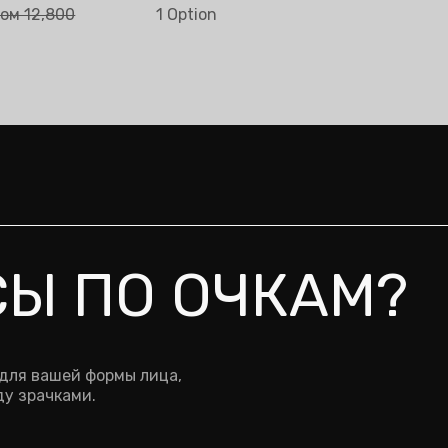
Choose option
сом 9,600
ом 12,800
1 Option
сом 12,800
СЫ ПО ОЧКАМ?
 для вашей формы лица,
у зрачками.