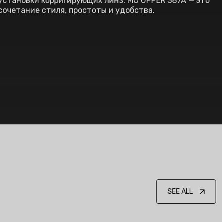
установки корригирующих линз. MO UPPER 387A — это
сочетание стиля, простоты и удобства.
SEE ALL