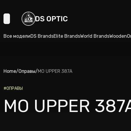
Все модели
DS Brands
Elite Brands
World Brands
Wooden
О
Home
/
Оправы
/
MO UPPER 387A
#
ОПРАВЫ
MO UPPER 387