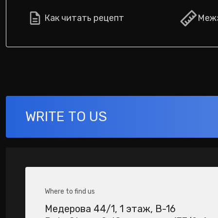
Как читать рецепт
Межз
WRITE TO US
Where to find us
Медерова 44/1​, 1 этаж, В-16