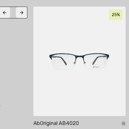
25%
25%
Previous slide
Next slide
s
AbOriginal AB4020
Add to cart