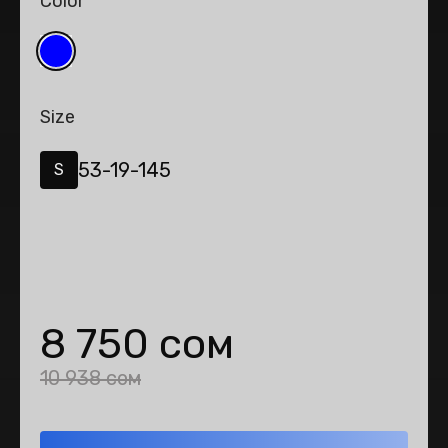
Color
Size
53-19-145
S
8 750 сом
10 938 сом