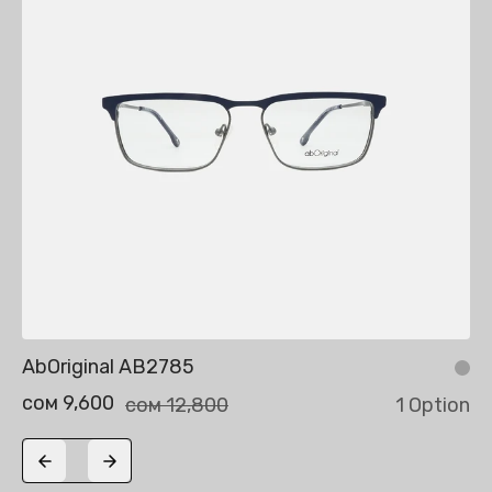
AbOriginal AB2785
сом 9,600
сом 12,800
1 Option
Previous slide
Next slide