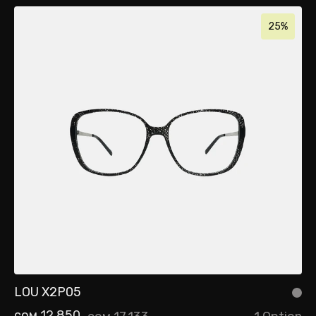
25%
LOU X2P05
сом 12,850