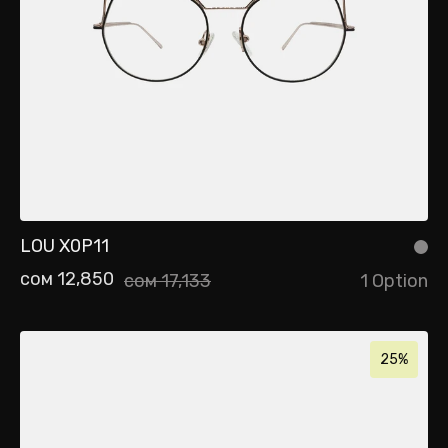
LOU X0P11
сом 12,850
сом 17,133
1 Option
25%