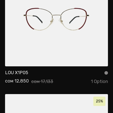
LOU X1P05
сом 12,850
сом 17,133
1 Option
25%