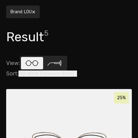
Brand
:
LOU
5
Result
View
:
Sort
:
By date (newest first)
25%