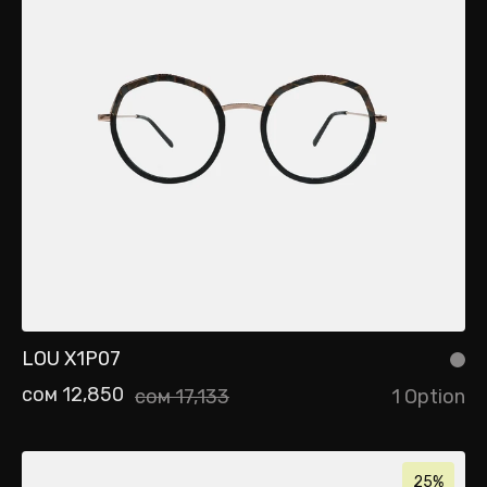
LOU X1P07
сом 12,850
сом 17,133
1 Option
25%