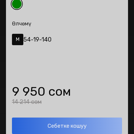
Өлчөмү
54-19-140
M
9 950 сом
14 214 сом
Себетке кошуу