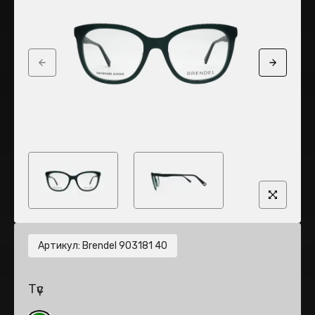
Previous slide
Next sli
Артикул
:
Brendel 903181 40
Түс