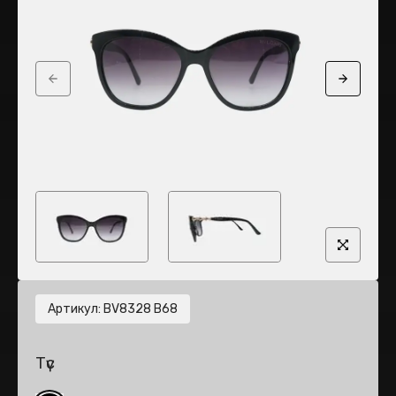
Previous slide
Next sli
Артикул
:
BV8328 B68
Түс