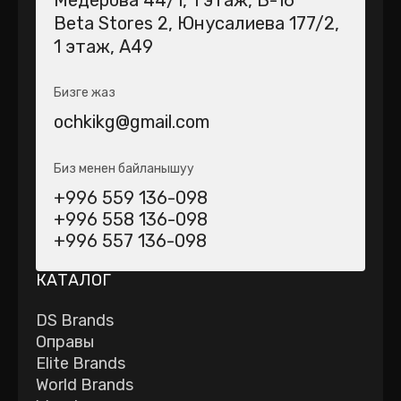
Медерова 44/1​, 1 этаж, В-16
Beta Stores 2​, Юнусалиева 177/2,
1 этаж, А49
Бизге жаз
ochkikg@gmail.com
Биз менен байланышуу
+996 559 136-098
+996 558 136-098
+996 557 136-098
КАТАЛОГ
DS Brands
Оправы
Elite Brands
World Brands