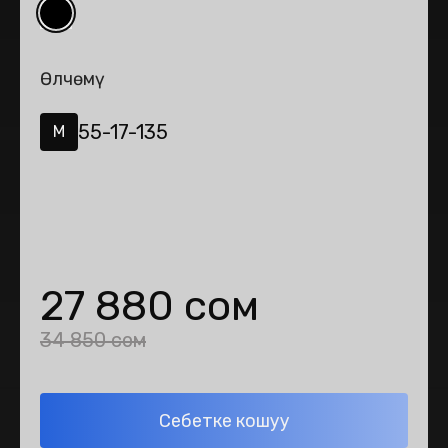
Өлчөмү
55-17-135
M
27 880 сом
34 850 сом
Себетке кошуу