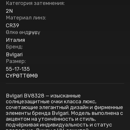
Категория затемнения
:
2N
Материал линз
:
CR39
Өлкө өндүрүүчүсү
:
Италия
Бренд
:
Bvlgari
Размер
:
55-17-135
СҮРӨТТӨМӨ
Bvlgari BV8328 — изысканные
солнцезащитные очки класса люкс,
сочетающие элегантный дизайн и фирменные
элементы бренда Bvlgari. Модель выполнена с
акцентом на утончённость и стиль,
подчёркивая индивидуальность и статус