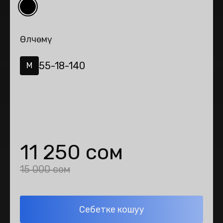
Өлчөмү
55-18-140
M
11 250 сом
15 000 сом
Себетке кошуу