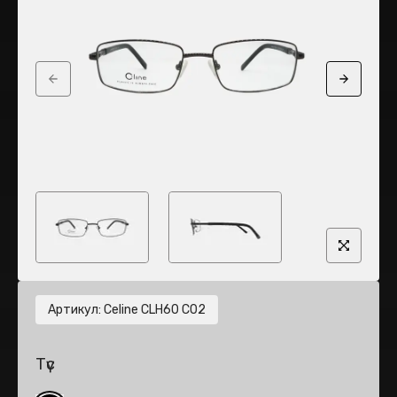
Previous slide
Next sli
Артикул
:
Celine CLH60 C02
Түс