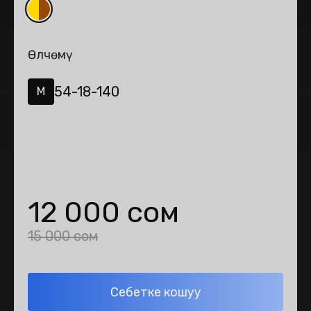
Өлчөмү
54-18-140
M
12 000 сом
15 000 сом
Себетке кошуу