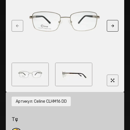
Previous slide
Next sli
Артикул
:
Celine CLHM16 DD
Түс