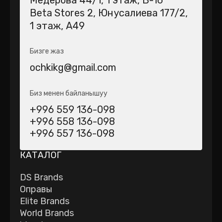
Медерова 44/1​, 1 этаж, В-16
Beta Stores 2​, Юнусалиева 177/2,
1 этаж, А49
Бизге жаз
ochkikg@gmail.com
Биз менен байланышуу
+996 559 136-098
+996 558 136-098
+996 557 136-098
КАТАЛОГ
DS Brands
Оправы
Elite Brands
World Brands