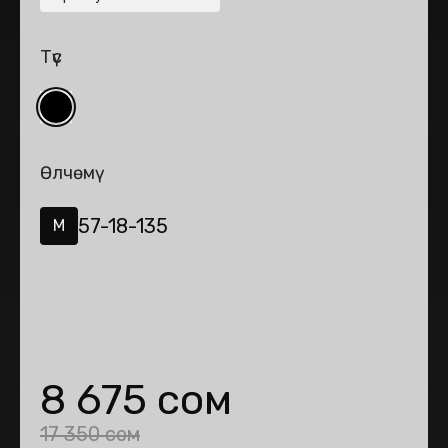
Түс
Өлчөмү
57-18-135
M
8 675 сом
17 350 сом