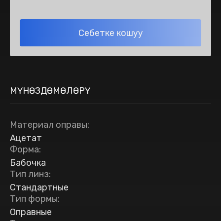
Себетке кошуу
МҮНӨЗДӨМӨЛӨРҮ
Материал оправы
:
Ацетат
Форма
:
Бабочка
Тип линз
:
Стандартные
Тип формы
:
Оправные