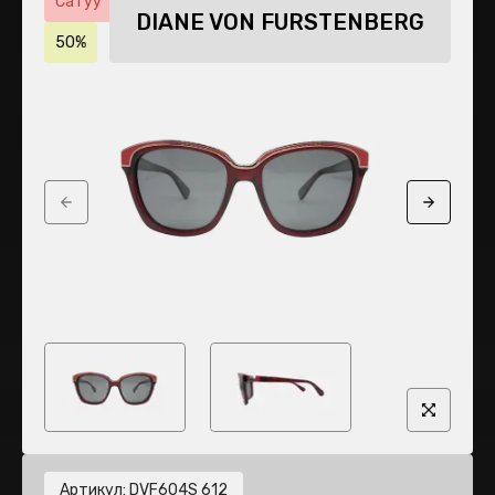
Сатуу
DIANE VON FURSTENBERG
50%
Previous slide
Next sli
Артикул
:
DVF604S 612