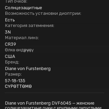
Тип очков
:
Солнцезащитные
Возможность установки диоптрии
:
Есть
Категория затемнения
:
3N
Материал линз
:
CR39
Өлкө өндүрүүчүсү
:
США
Бренд
:
Diane von Furstenberg
Размер
:
57-18-135
СҮРӨТТӨМӨ
Diane von Furstenberg DVF604S — женские
солнцезащитные очки с крупными округлыми