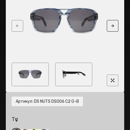
Previous slide
Next sli
Артикул
:
DS NUTS DS006 C2 G-B
Түс