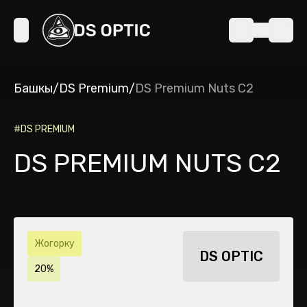
Башкы
/
DS Premium
/
DS Premium Nuts C2
#
DS PREMIUM
DS PREMIUM NUTS C2
Жогорку
DS OPTIC
20%