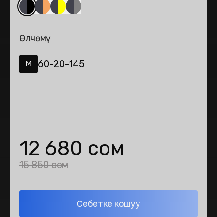
Өлчөмү
60-20-145
M
12 680 сом
15 850 сом
Себетке кошуу