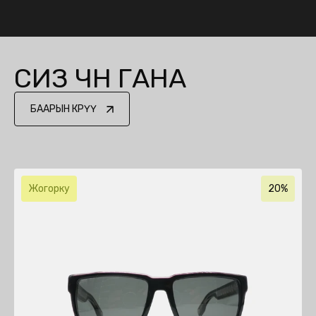
СИЗ ҮЧҮН ГАНА
БААРЫН КӨРҮҮ
Жогорку
20%