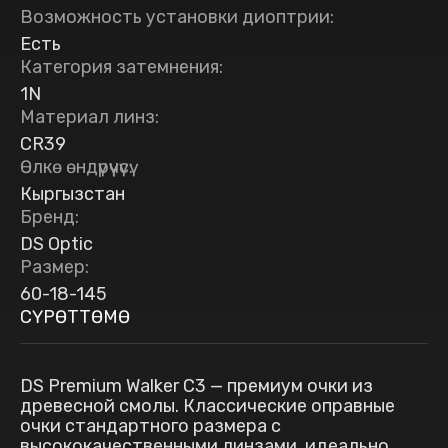
Возможность установки диоптрии
:
Есть
Категория затемнения
:
1N
Материал линз
:
CR39
Өлкө өндүрүүчүсү
:
Кыргызстан
Бренд
:
DS Optic
Размер
:
60-18-145
СҮРӨТТӨМӨ
DS Premium Walker C3 — премиум очки из
древесной смолы. Классические оправные
очки стандартного размера с
высококачественными линзами, идеально