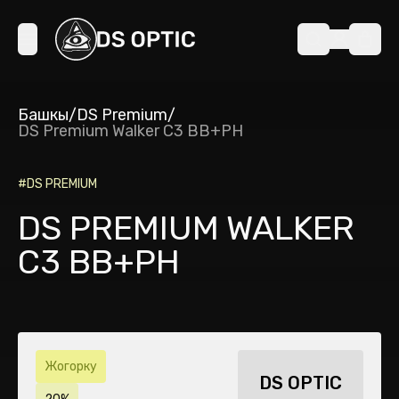
Башкы
/
DS Premium
/
DS Premium Walker C3 BB+PH
#
DS PREMIUM
DS PREMIUM WALKER
C3 BB+PH
Жогорку
DS OPTIC