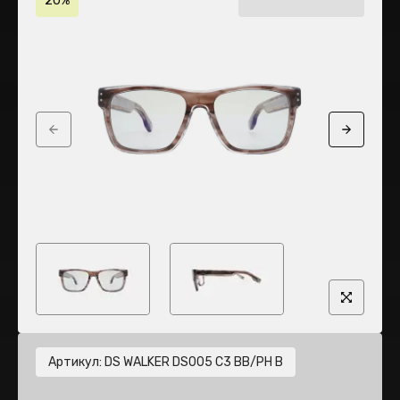
20%
Previous slide
Next sli
Артикул
:
DS WALKER DS005 C3 BB/PH B