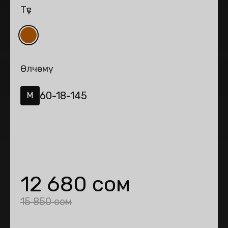
Түс
Өлчөмү
60-18-145
M
12 680 сом
15 850 сом