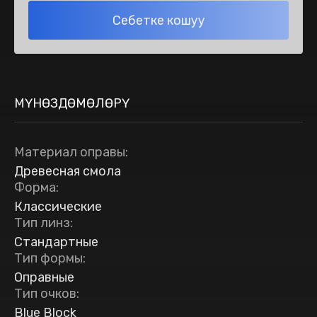
Себетке кошуу
МҮНӨЗДӨМӨЛӨРҮ
Материал оправы
:
Древесная смола
Форма
:
Классические
Тип линз
:
Стандартные
Тип формы
:
Оправные
Тип очков
:
Blue Block