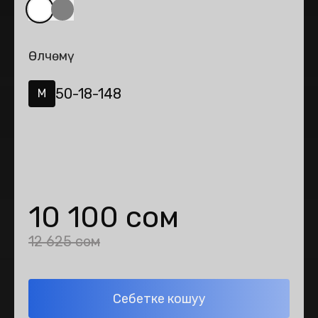
Өлчөмү
50-18-148
M
10 100 сом
12 625 сом
Себетке кошуу