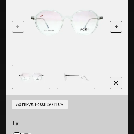
Previous slide
Next sli
Артикул
:
Fossil L9711 C9
Түс