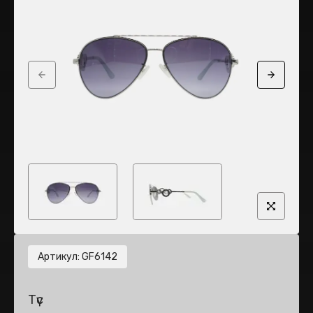
Previous slide
Next sli
Артикул
:
GF6142
Түс