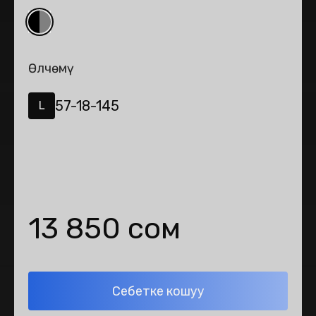
Өлчөмү
57-18-145
L
13 850 сом
Себетке кошуу