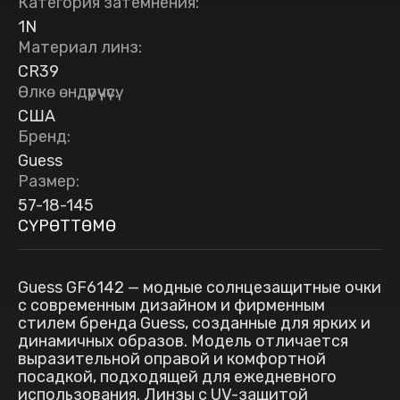
Категория затемнения
:
1N
Материал линз
:
CR39
Өлкө өндүрүүчүсү
:
США
Бренд
:
Guess
Размер
:
57-18-145
СҮРӨТТӨМӨ
Guess GF6142 — модные солнцезащитные очки
с современным дизайном и фирменным
стилем бренда Guess, созданные для ярких и
динамичных образов. Модель отличается
выразительной оправой и комфортной
посадкой, подходящей для ежедневного
использования. Линзы с UV-защитой