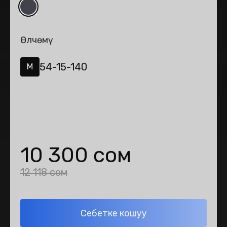
Өлчөмү
54-15-140
M
10 300 сом
12 118 сом
Себетке кошуу