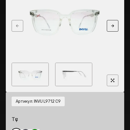
Previous slide
Next sli
Артикул
:
INVU L9712 C9
Түс