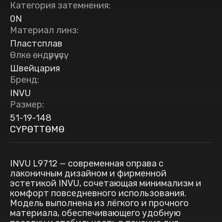
Категория затемнения
:
0N
Материал линз
:
Пластсплав
Өлкө өндүрүүчүсү
:
Швейцария
Бренд
:
INVU
Размер
:
51-19-148
СҮРӨТТӨМӨ
INVU L9712 — современная оправа с
лаконичным дизайном и фирменной
эстетикой INVU, сочетающая минимализм и
комфорт повседневного использования.
Модель выполнена из лёгкого и прочного
материала, обеспечивающего удобную