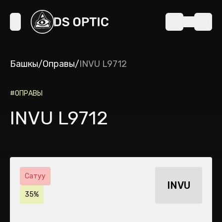
Башкы
/
Оправы
/
INVU L9712
#
ОПРАВЫ
INVU L9712
Сатуу
INVU
35%