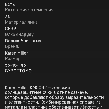
Есть
Категория затемнения
:
3N
Материал линз
:
CR39
Өлкө өндүрүүчүсү
:
Великобритания
Бренд
:
Karen Millen
Размер
:
55-18-145
СҮРӨТТӨМӨ
Karen Millen KM5042 — женские
солнцезащитные очки в стиле cat-eye,
которые добавляют образу выразительности
и элегантности. Комбинированная оправа из
металла и пластика обеспечивает лёгкость и