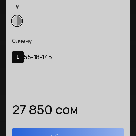
Түс
Өлчөмү
55-18-145
L
27 850 сом