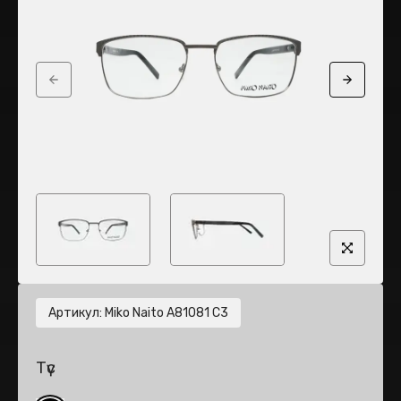
Previous slide
Next sli
Артикул
:
Miko Naito A81081 C3
Түс