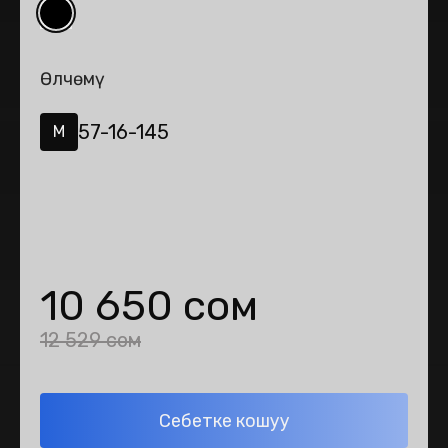
Өлчөмү
57-16-145
M
10 650 сом
12 529 сом
Себетке кошуу