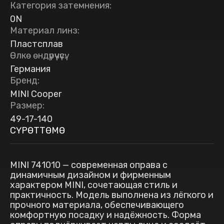
Категория затемнения
:
0N
Материал линз
:
Пластсплав
Өлкө өндүрүүчүсү
:
Германия
Бренд
:
MINI Cooper
Размер
:
49-17-140
СҮРӨТТӨМӨ
MINI 741010 — современная оправа с
динамичным дизайном и фирменным
характером MINI, сочетающая стиль и
практичность. Модель выполнена из лёгкого и
прочного материала, обеспечивающего
комфортную посадку и надёжность. Форма