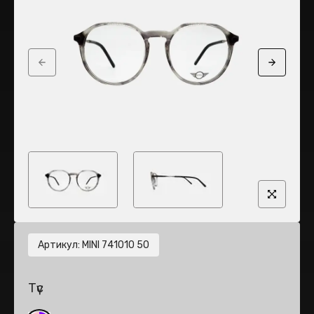
Previous slide
Next sli
Артикул
:
MINI 741010 50
Түс