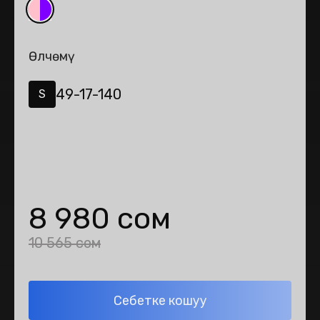
Өлчөмү
49-17-140
S
8 980 сом
10 565 сом
Себетке кошуу