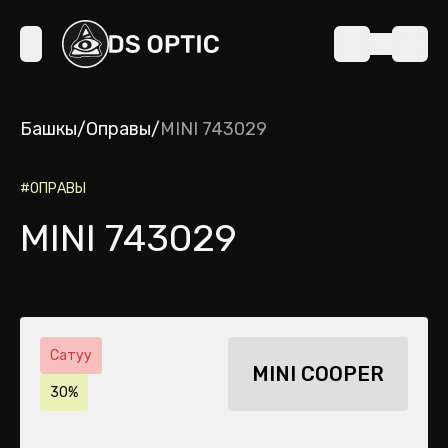
Башкы
/
Оправы
/
MINI 743029
#
ОПРАВЫ
MINI 743029
Сатуу
MINI COOPER
30%