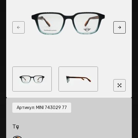
Previous slide
Next sli
Артикул
:
MINI 743029 77
Түс