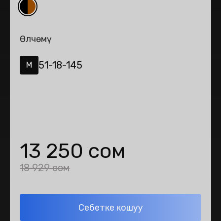
Өлчөмү
51-18-145
M
13 250 сом
18 929 сом
Себетке кошуу