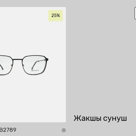
25%
Жакшы сунуш
AB2789
AbOriginal AB2986
Себетке кошуу