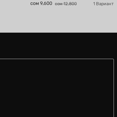
о
сом 9,600
2 Вариант
сом 12,800
1 Вариант