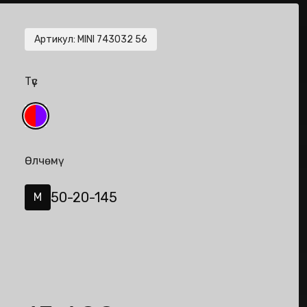
Артикул
:
MINI 743032 56
Түс
Өлчөмү
50-20-145
M
de