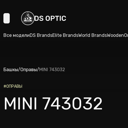
Все модели
DS Brands
Elite Brands
World Brands
Wooden
О
Башкы
/
Оправы
/
MINI 743032
#
ОПРАВЫ
MINI 743032