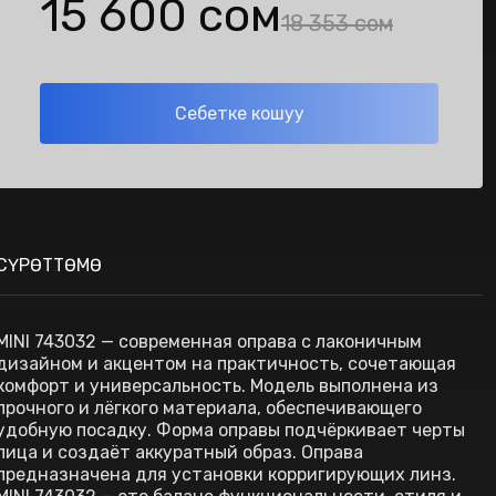
15 600 сом
18 353 сом
Себетке кошуу
СҮРӨТТӨМӨ
MINI 743032 — современная оправа с лаконичным
дизайном и акцентом на практичность, сочетающая
комфорт и универсальность. Модель выполнена из
прочного и лёгкого материала, обеспечивающего
удобную посадку. Форма оправы подчёркивает черты
лица и создаёт аккуратный образ. Оправа
предназначена для установки корригирующих линз.