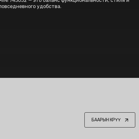
MINI 743032 — это баланс функциональности, стиля и
повседневного удобства.
БААРЫН КӨРҮҮ