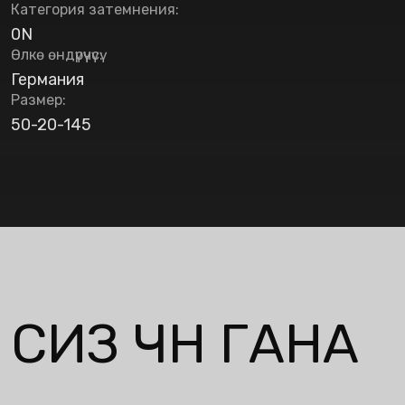
Категория затемнения
:
0N
Өлкө өндүрүүчүсү
:
Германия
Размер
:
50-20-145
СИЗ ҮЧҮН ГАНА