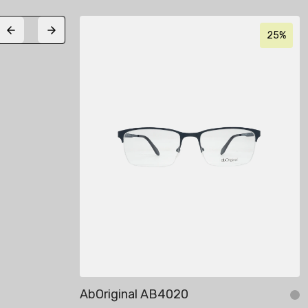
25%
25%
Previous slide
Next slide
AbOriginal AB4020
Себетке кошуу