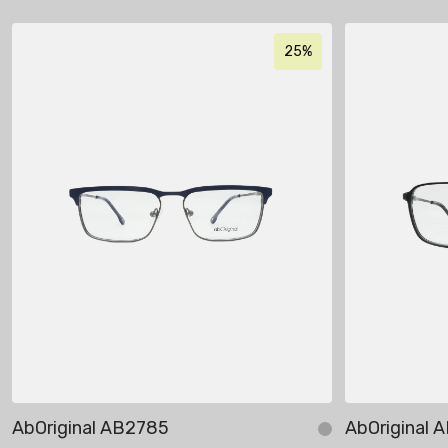
25%
AbOriginal AB2785
AbOriginal 
Себетке кошуу