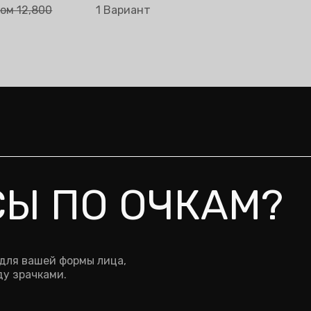
Жолду тандо
сом 9,600
ом 12,800
1 Вариант
сом 12,800
СЫ ПО ОЧКАМ?
 для вашей формы лица,
у зрачками.