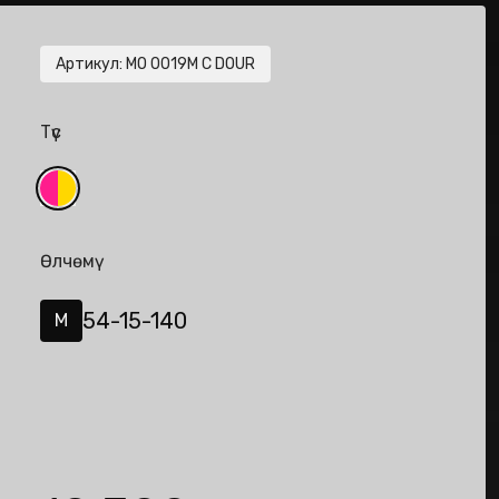
Артикул
:
MO 0019M C DOUR
Түс
Өлчөмү
54-15-140
M
de