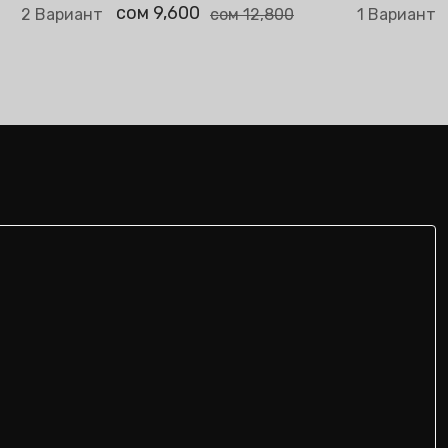
о
сом 9,600
2 Вариант
сом 12,800
1 Вариант