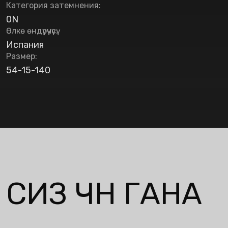
Категория затемнения
:
0N
Өлкө өндүрүүчүсү
:
Испания
Размер
:
54-15-140
СИЗ ҮЧҮН ГАНА