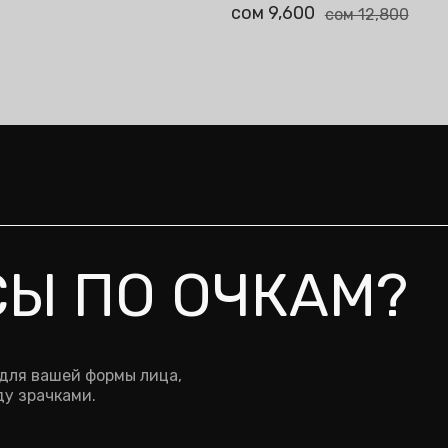
Жолду тандо
сом 9,600
ом 12,800
1 Вариант
сом 12,800
СЫ ПО ОЧКАМ?
 для вашей формы лица,
у зрачками.