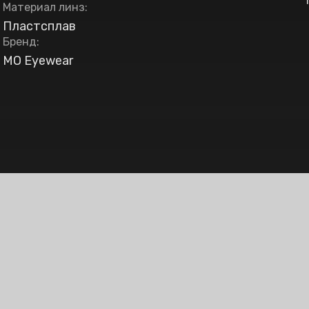
Материал линз
:
Пластсплав
Бренд
:
MO Eyewear