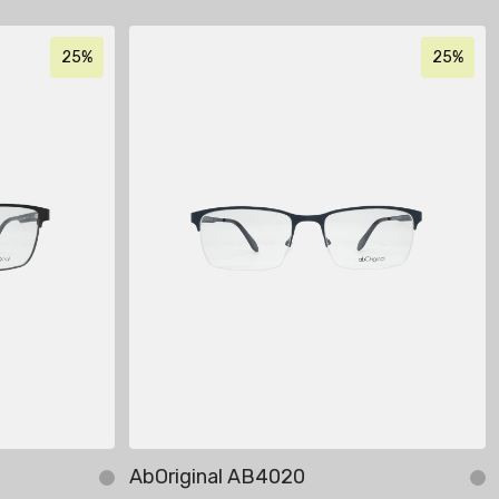
25%
25%
AbOriginal AB4020
Себетке кошуу