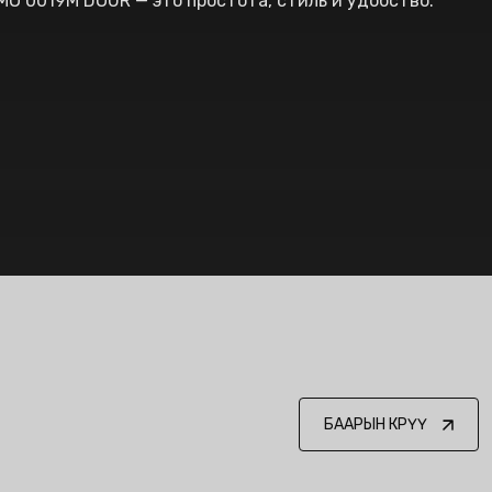
MO 0019M DOUR — это простота, стиль и удобство.
БААРЫН КӨРҮҮ