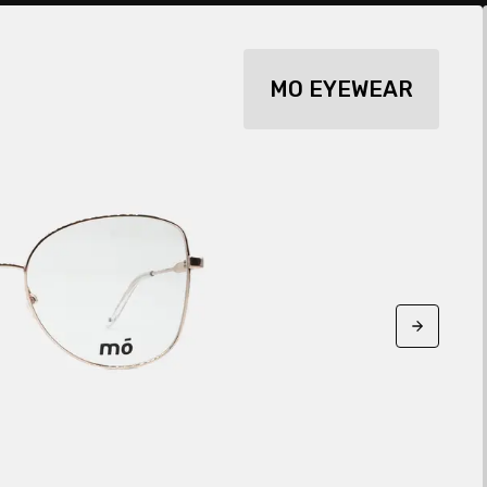
MO EYEWEAR
Next sli