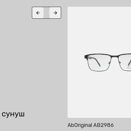
25%
Previous slide
Next slide
 сунуш
AB2789
AbOriginal AB2986
Себетке кошуу