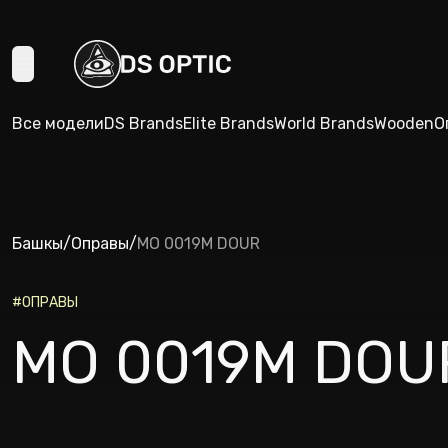
Все модели
DS Brands
Elite Brands
World Brands
Wooden
О
Башкы
/
Оправы
/
MO 0019M DOUR
#
ОПРАВЫ
MO 0019M DOU