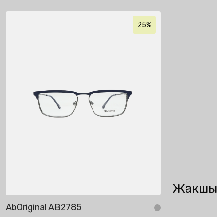
25%
Жакшы
AbOriginal AB2785
AbOriginal 
Себетке кошуу