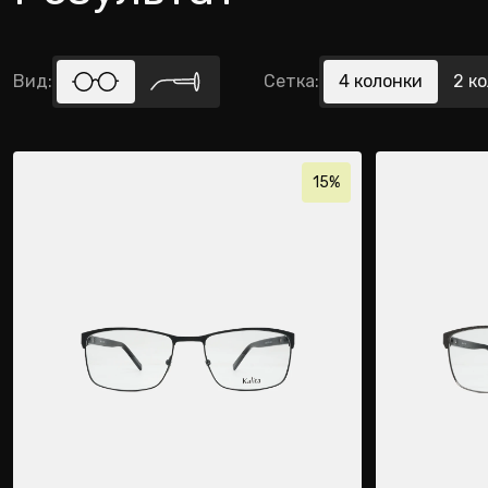
Вид
:
Сетка
:
4
колонки
2
ко
15%