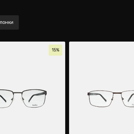
лонки
15%