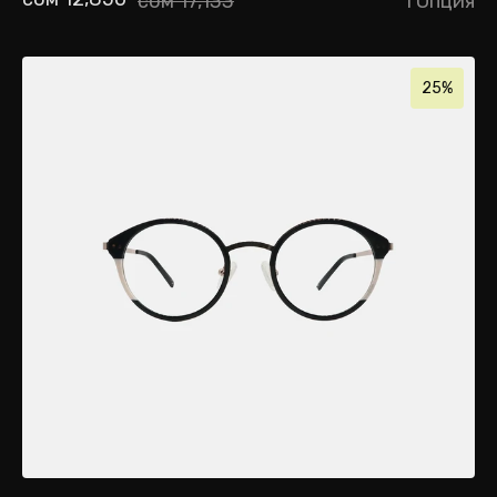
сом 17,133
1 Опция
25%