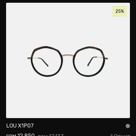
25%
LOU X1P07
сом 12,850