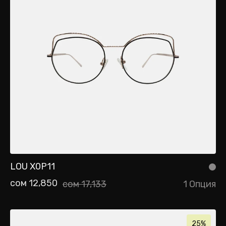
LOU X0P11
сом 12,850
сом 17,133
1 Опция
25%