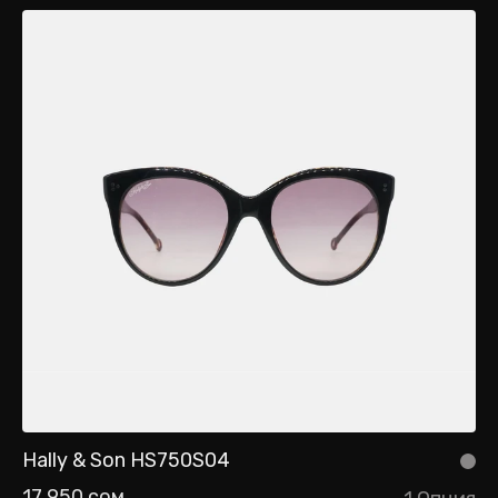
Hally & Son HS750S04
17 950 сом