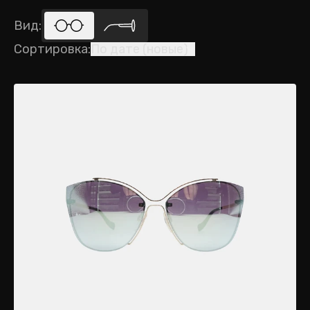
Вид
:
Сортировка
:
По дате (новые)