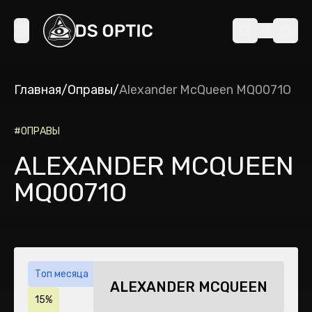
Главная
/
Оправы
/
Alexander McQueen MQ0071O
#
ОПРАВЫ
ALEXANDER MCQUEEN
MQ0071O
Топ месяца
ALEXANDER MCQUEEN
15%