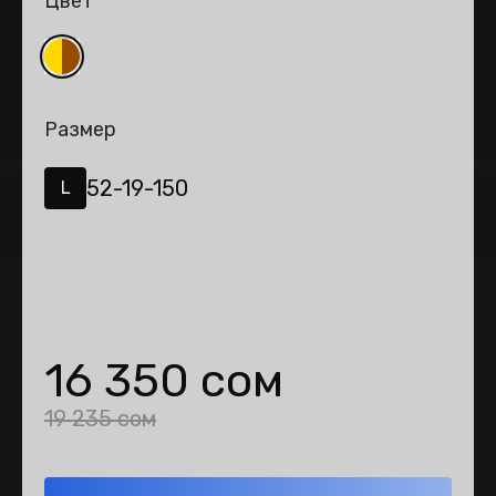
Цвет
Размер
52-19-150
L
16 350 сом
19 235 сом