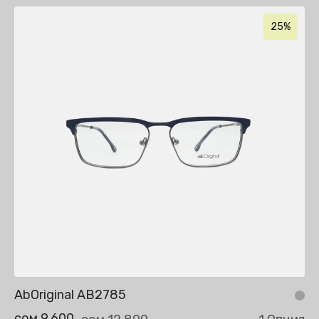
25%
AbOriginal AB2785
сом 9,600