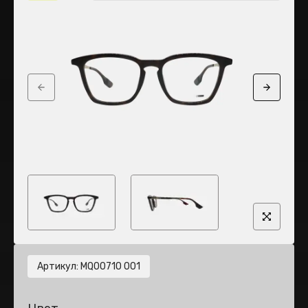
Previous slide
Next sli
Артикул
:
MQ0071O 001