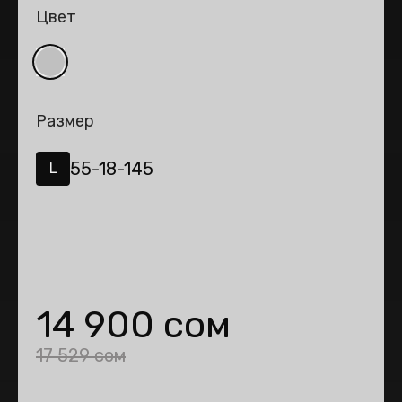
Цвет
Размер
55-18-145
L
14 900 сом
17 529 сом