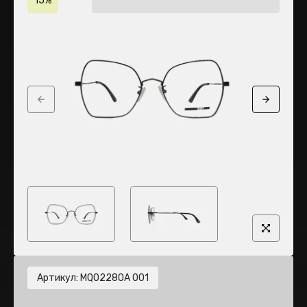
15%
Previous slide
Next sli
Артикул
:
MQ0228OA 001