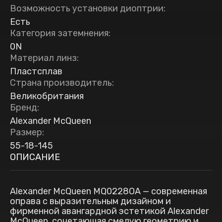
Возможность установки диоптрии
:
Есть
Категория затемнения
:
0N
Материал линз
:
Пластсплав
Страна производитель
:
Великобритания
Бренд
:
Alexander McQueen
Размер
:
55-18-145
ОПИСАНИЕ
Alexander McQueen MQ0228OA — современная
оправа с выразительным дизайном и
фирменной авангардной эстетикой Alexander
McQueen, сочетающая смелую геометрию и