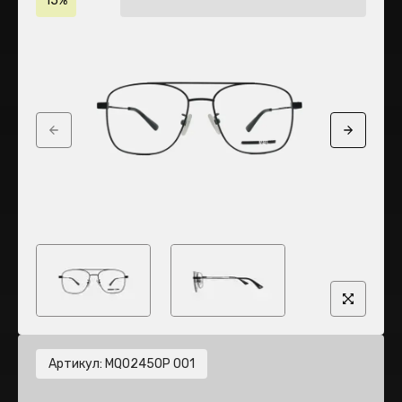
15%
Previous slide
Next sli
Артикул
:
MQ0245OP 001