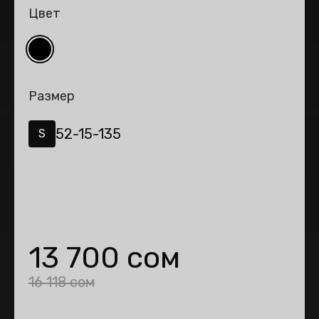
Цвет
Размер
52-15-135
S
13 700 сом
16 118 сом