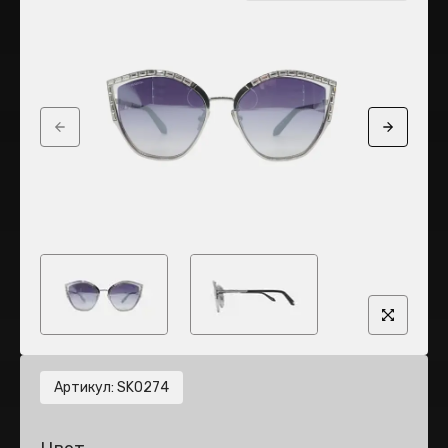
Previous slide
Next sli
Артикул
:
SK0274