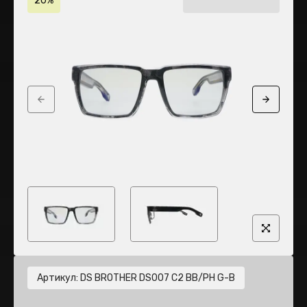
20%
Previous slide
Next sli
Артикул
:
DS BROTHER DS007 C2 BB/PH G-B