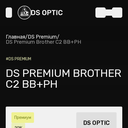
Главная
/
DS Premium
/
DS Premium Brother C2 BB+PH
#
DS PREMIUM
DS PREMIUM BROTHER
C2 BB+PH
Премиум
DS OPTIC