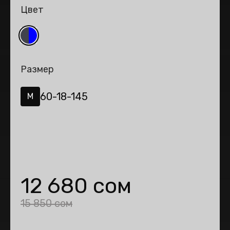
Цвет
Размер
60-18-145
M
12 680 сом
15 850 сом