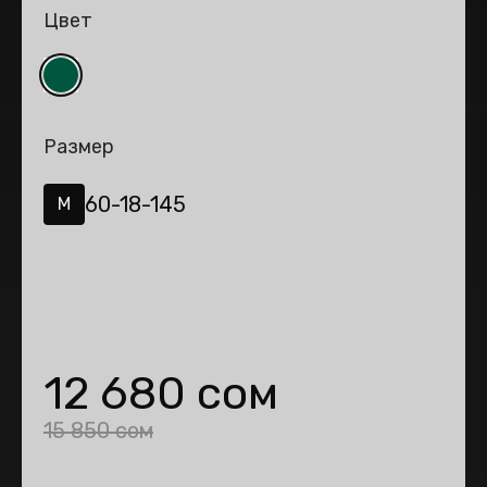
Цвет
Размер
60-18-145
M
12 680 сом
15 850 сом