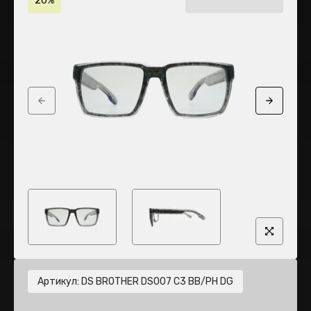
20%
Previous slide
Next sli
Артикул
:
DS BROTHER DS007 C3 BB/PH DG