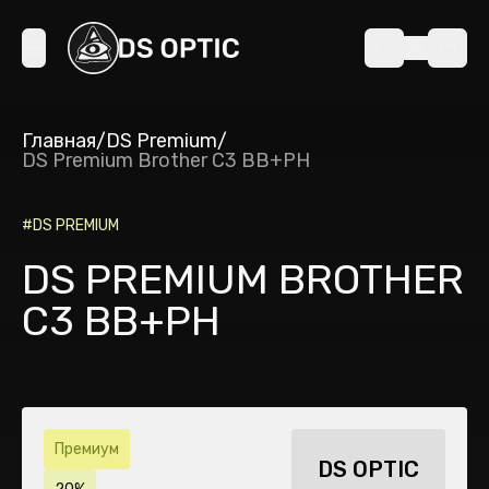
Главная
/
DS Premium
/
DS Premium Brother C3 BB+PH
#
DS PREMIUM
DS PREMIUM BROTHER
C3 BB+PH
Премиум
DS OPTIC