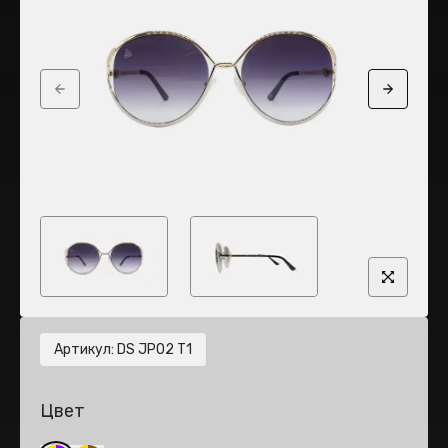
Previous slide
Next sli
Артикул
:
DS JP02 T1
Цвет