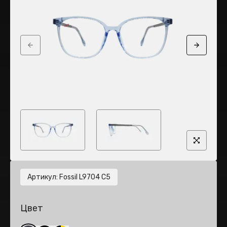
Previous slide
Next sli
Артикул
:
Fossil L9704 C5
Цвет