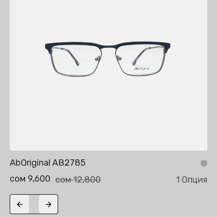
AbOriginal AB2785
сом 9,600
сом 12,800
1 Опция
Previous slide
Next slide