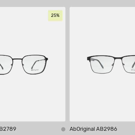
25%
AB2789
AbOriginal AB2986
бавить в корзину