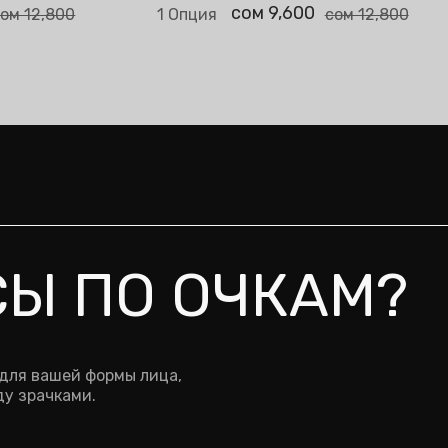
Выбрать опци
сом 9,600
ом 12,800
1 Опция
сом 12,800
СЫ ПО ОЧКАМ?
 для вашей формы лица,
у зрачками.