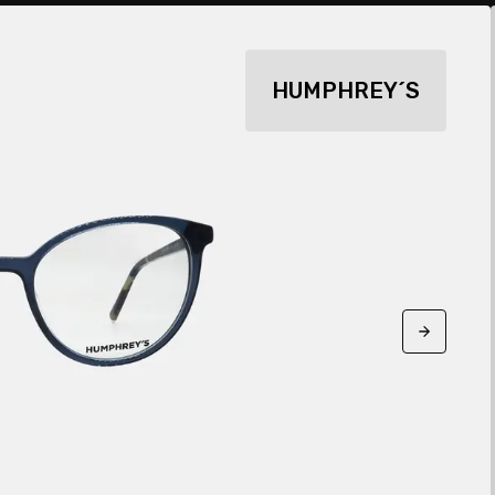
HUMPHREY´S
Next sli