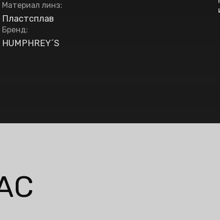
Материал линз
:
Пластсплав
Бренд
:
HUMPHREY´S
АС