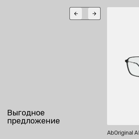
25%
Previous slide
Next slide
Выгодное
предложение
AbOriginal AB2785
AbOriginal 
Добавить в корзину
До