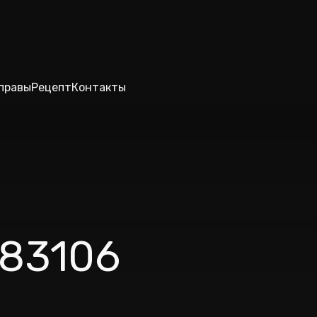
правы
Рецепт
Контакты
83106