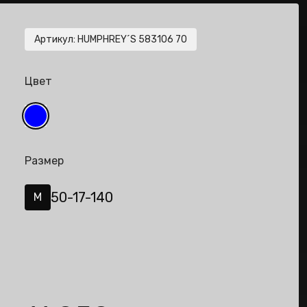
Артикул
:
HUMPHREY´S 583106 70
Цвет
Размер
50-17-140
M
de