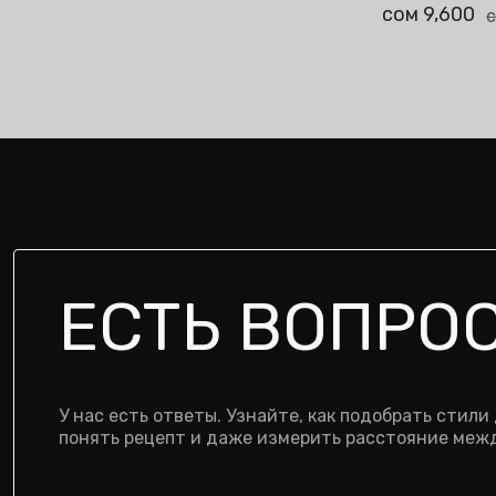
сом 9,600
сом 9,600
сом 12,800
1 Опция
с
ЕСТЬ ВОПРО
У нас есть ответы. Узнайте, как подобрать стили
понять рецепт и даже измерить расстояние межд