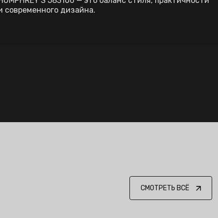
HUMPHREY’S 583106 — это баланс стиля, практичности
и современного дизайна.
СМОТРЕТЬ ВСЁ