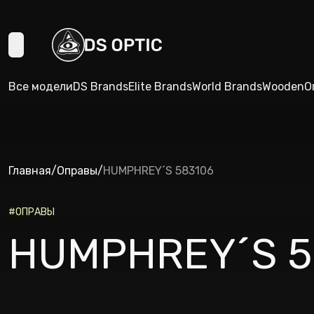
Все модели
DS Brands
Elite Brands
World Brands
Wooden
О
Главная
/
Оправы
/
HUMPHREY´S 583106
#
ОПРАВЫ
HUMPHREY´S 5