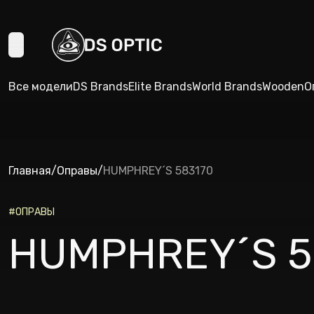
Все модели
DS Brands
Elite Brands
World Brands
Wooden
О
Главная
/
Оправы
/
HUMPHREY´S 583170
#
ОПРАВЫ
HUMPHREY´S 5