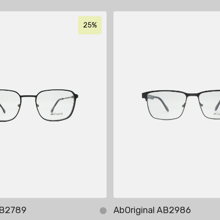
25%
AB2789
AbOriginal AB2986
бавить в корзину