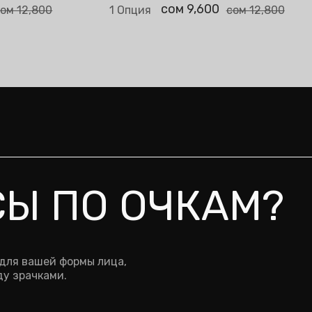
Выбрать опци
сом 9,600
ом 12,800
1 Опция
сом 12,800
СЫ ПО ОЧКАМ?
 для вашей формы лица,
у зрачками.