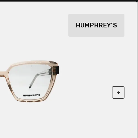
HUMPHREY´S
Next sli