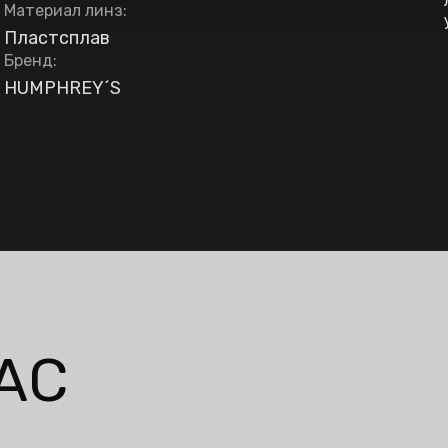
Материал линз
:
Пластсплав
Бренд
:
HUMPHREY´S
АС