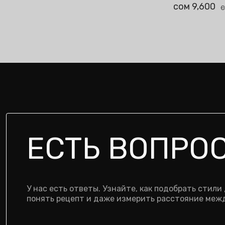
сом 9,600
сом 9,600
сом 12,800
1 Опция
с
ЕСТЬ ВОПРО
У нас есть ответы. Узнайте, как подобрать стили
понять рецепт и даже измерить расстояние межд