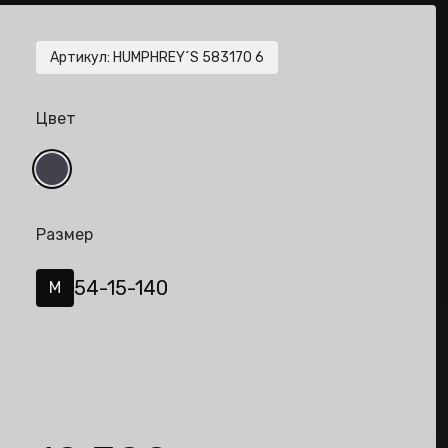
Артикул
:
HUMPHREY´S 583170 6
Цвет
Размер
54-15-140
M
de