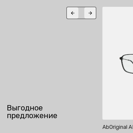
25%
Previous slide
Next slide
Выгодное
предложение
AbOriginal AB2785
AbOriginal 
Добавить в корзину
До