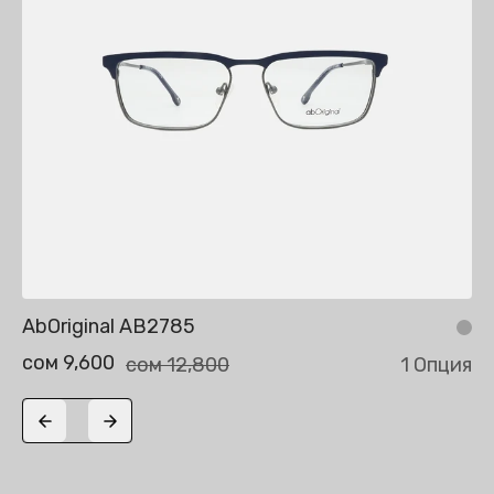
AbOriginal AB2785
сом 9,600
сом 12,800
1 Опция
Previous slide
Next slide