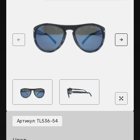
Previous slide
Next sli
Артикул
:
TL536-54